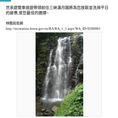
世承遊覽車旅遊帶領前往三峽滿月圓將為您放鬆並洗滌平日
的疲憊,是您最佳的選擇~
林務局官網:
http://recreation.forest.gov.tw/RA/RA_1_1.aspx?RA_ID=0200001