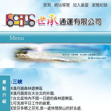
首頁
網站導覽
加入最愛
瀏覽紀錄
三峽
景
點
三峽滿月圓森林遊樂區
三峽滿月圓是在大台北的外圍,
介
位於台北盆地內不錯一日遊的森林遊樂區,
紹
在此可洗滌平日工作的疲累,
可感受芬多精之芬芳,是一處休閒爬山的好去處.