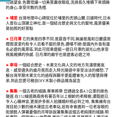
可眺望金.色寶塔讓一切美景盡收眼底,洗滌長久堆積下來煩躁
的身心,享受宗教的洗禮.
►
埔里
台灣地理中心碑就位於埔里的虎頭山麓.日據時代,日本
人曾在山頂建立神社,是一個結合歷史與文化的聖地,風景優美
是拍照的好景點
►
日月潭
它的美是四季不同.是晨昏不同,無論是風和日麗還是
煙雨濛濛均有令人百看不厭的景色.讚嘆不絕!是國內外皆有盛
名必遊的風景區,到此可搭乘遊艇一遊日月潭的湖光山色享受
微風親拂的快感. 日月潭的廟宇也是遊客必遊之地
►
車埕
一個結合歷史、木業文化與人文的地方充滿懷舊氣
息、感受遺失的歲月竟而走入時光隧道中享受淡淡的鄉愁,了
解台灣早期木業文化的過程與艱辛更能體會先人的智慧與傳
承,到此您更可親自DIY木製小飾品做為留念
►
集集
一個古老的城鎮,專車將帶 您通過全長4.5公里的綠色
隧道.在152線道路兩旁有著百年以上樹齡的老樟樹,濃蔭遮日.
令人心曠神宜,更是許多新人拍攝婚紗照必到之地, 集集擁有台
灣目前少數的檜木建造古老車站,若有幸會遇到一位老盲眼的
街頭藝人彈著憂傷的月琴訴說著集集這個古老純撲的城鎮.明