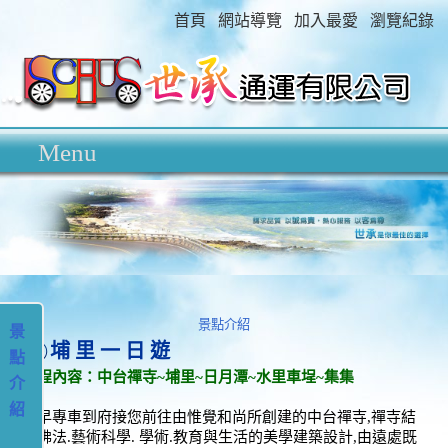
首頁
網站導覽
加入最愛
瀏覽紀錄
景點介紹
景
埔 里 一 日 遊
點
行程內容：中台禪寺
~
埔里
~
日月潭
~
水里車埕
~
集集
介
紹
一早專車到府接您前往由惟覺和尚所創建的中台禪寺,禪寺結
合佛法.藝術科學. 學術.教育與生活的美學建築設計,由遠處既